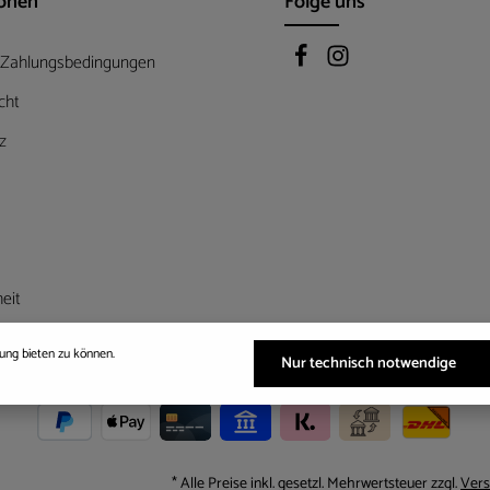
ionen
Folge uns
 Zahlungsbedingungen
cht
z
heit
ung bieten zu können.
Bestellung widerrufen
Nur technisch notwendige
* Alle Preise inkl. gesetzl. Mehrwertsteuer zzgl.
Vers