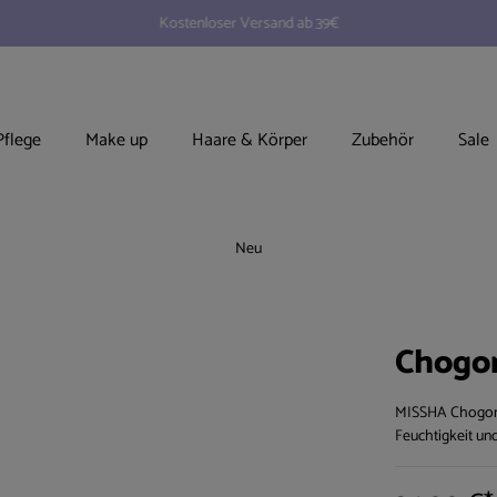
Kostenloser Versand ab 39€
Pflege
Make up
Haare & Körper
Zubehör
Sale
Neu
Chogon
MISSHA Chogongj
Feuchtigkeit und