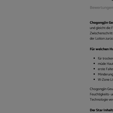
Bewertunge
Chogongjin Ge
und gleicht die 
Zwischenschritt
der Lotion zurü
Für welchen H
für trocke
müde Haut
erste Falte
Minderung
W-Zone Lif
Chogongjin Geu
Feuchtigkeits- u
Technologie vere
Der Star Inhal