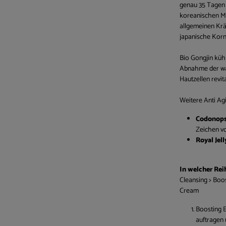
genau 35 Tagen 
koreanischen Me
allgemeinen Krä
japanische Korn
Bio Gongjin küh
Abnahme der war
Hautzellen revita
Weitere Anti Ag
Codonops
Zeichen vo
Royal Jell
In welcher Rei
Cleansing > Boo
Cream
Boosting 
auftragen 