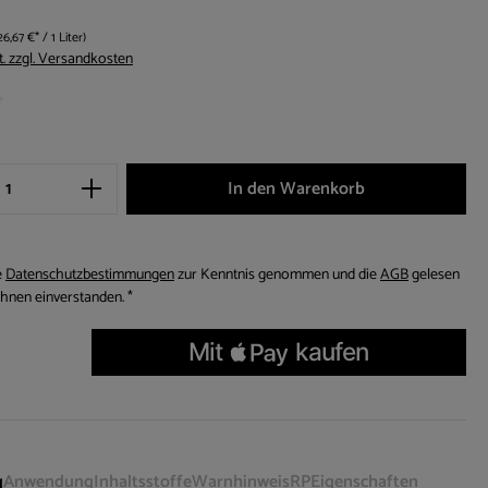
26,67 €* / 1 Liter)
t. zzgl. Versandkosten
he Bewertung von 0 von 5 Sternen
Anzahl: Gib den gewünschten Wert ein oder be
In den Warenkorb
e
Datenschutzbestimmungen
zur Kenntnis genommen und die
AGB
gelesen
und bin mit ihnen einverstanden. *
g
Anwendung
Inhaltsstoffe
Warnhinweis
RP
Eigenschaften