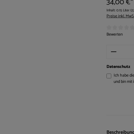
34,00 €*
Inhalt:
0.15 Liter
(2
Preise inkl. MwS
Durchschnittlic
Bewerten
Produkt 
Datenschutz
Ich habe di
Beschreibun