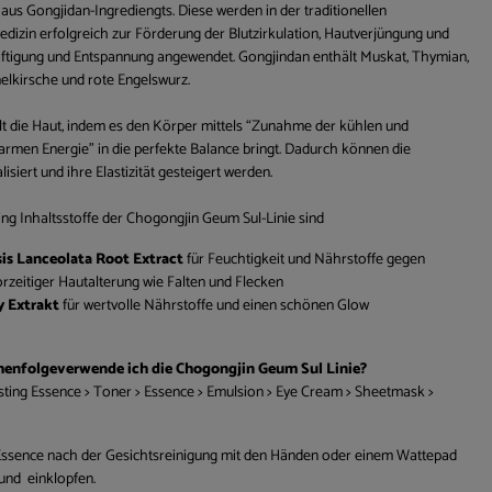
aus Gongjidan-Ingrediengts. Diese werden in der traditionellen
dizin erfolgreich zur Förderung der Blutzirkulation, Hautverjüngung und
ftigung und Entspannung angewendet. Gongjindan enthält Muskat, Thymian,
elkirsche und rote Engelswurz.
lt die Haut, indem es den Körper mittels “Zunahme der kühlen und
men Energie” in die perfekte Balance bringt. Dadurch können die
lisiert und ihre Elastizität gesteigert werden.
ing Inhaltsstoffe der Chogongjin Geum Sul-Linie sind
is Lanceolata Root Extract
für Feuchtigkeit und Nährstoffe gegen
rzeitiger Hautalterung wie Falten und Flecken
y Extrakt
für wertvolle Nährstoffe und einen schönen Glow
henfolgeverwende ich die Chogongjin Geum Sul Linie?
sting Essence > Toner > Essence > Emulsion > Eye Cream > Sheetmask >
Essence nach der Gesichtsreinigung mit den Händen oder einem Wattepad
und einklopfen.