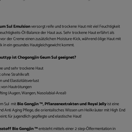
n
um Sul Emulsion
versorgt reife und trockene Haut mit viel Feuchtigkeit
Feuchtigkeits-Öl-Balance der Haut aus. Sehr trockene Haut erfährt als
 vor der Creme einen zusätzlichen Moisture-Kick, während ölige Haut mit
ck in ein gesundes Hautgleichgewicht kommt.
auttyp ist Chogongjin Geum Sul geeignet?
ne und sehr trockene Haut
 ohne Strahlkraft
n und Elastizitätsverlust
 von Hautrötungen
ting (Augen, Wangen, Nasolabial-Areal)
m Sul mit
Bio Gongjin ™, Pflanzenextrakten und Royal Jelly
ist eine
nd Anti Aging Pflege, die orientalisches Wissen um Heilkräuter mit High End
int; für jugendlich gepflegte und elastische Haut!
tsstoff Bio Gongjin ™
entsteht mittels einer 2 step-Ölfermentation in