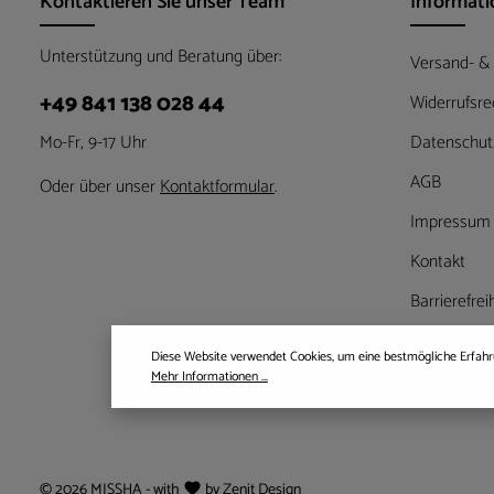
Kontaktieren Sie unser Team
Informat
Unterstützung und Beratung über:
Versand- &
+49 841 138 028 44
Widerrufsre
Mo-Fr, 9-17 Uhr
Datenschut
AGB
Oder über unser
Kontaktformular
.
Impressum
Kontakt
Barrierefrei
Diese Website verwendet Cookies, um eine bestmögliche Erfahr
Mehr Informationen ...
© 2026 MISSHA - with
by
Zenit Design