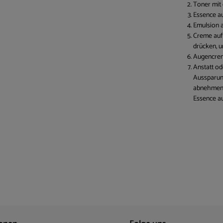
Toner mit
Essence au
Emulsion a
Creme auft
drücken, u
Augencrem
Anstatt o
Aussparun
abnehmen 
Essence au