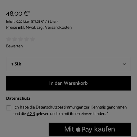
48,00 €*
Inhalt:
0.27 Liter
(177,78 €* / 1 Liter)
Preise inkl. MwSt. zzgl. Versandkosten
Durchschnittliche Bewertung von 0 von 5 Sternen
Bewerten
Produkt Anzahl: Gib den gewünschten Wert ein 
In den Warenkorb
Datenschutz
Ich habe die
Datenschutzbestimmungen
zur Kenntnis genommen
und die
AGB
gelesen und bin mit ihnen einverstanden. *