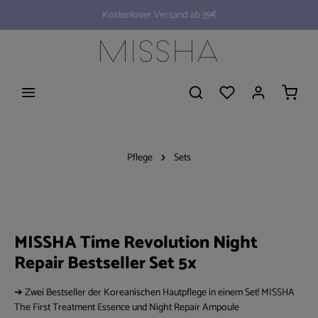
Kostenloser Versand ab 39€
alt springen
Waren
Pflege
Sets
MISSHA Time Revolution Night Repair B
Bildergalerie überspringen
MISSHA Time Revolution Night
Repair Bestseller Set 5x
➔ Zwei Bestseller der Koreanischen Hautpflege in einem Set! MISSHA
The First Treatment Essence und Night Repair Ampoule